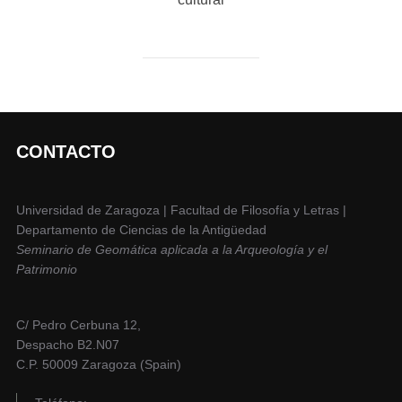
CONTACTO
Universidad de Zaragoza | Facultad de Filosofía y Letras |
Departamento de Ciencias de la Antigüedad
Seminario de Geomática aplicada a la Arqueología y el
Patrimonio
C/ Pedro Cerbuna 12,
Despacho B2.N07
C.P. 50009 Zaragoza (Spain)